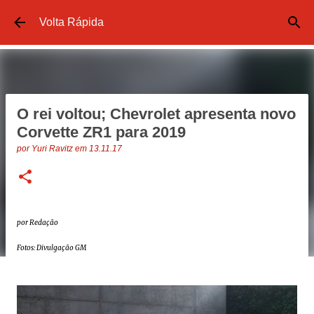
Pular para o conteúdo principal
Volta Rápida
O rei voltou; Chevrolet apresenta novo
Corvette ZR1 para 2019
por
Yuri Ravitz
em
13.11.17
por Redação
Fotos: Divulgação GM