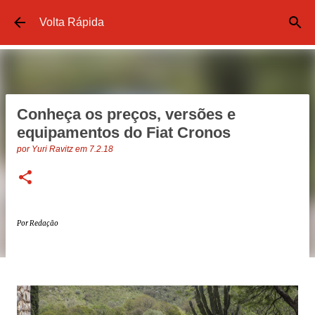
Pular para o conteúdo principal
Volta Rápida
Conheça os preços, versões e
equipamentos do Fiat Cronos
por
Yuri Ravitz
em
7.2.18
Por Redação