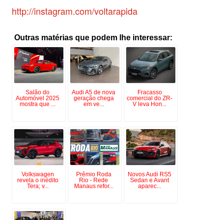
http://instagram.com/voltarapida
Outras matérias que podem lhe interessar:
Salão do
Audi A5 de nova
Fracasso
Automóvel 2025
geração chega
comercial do ZR-
mostra que ...
em ve...
V leva Hon...
Volkswagen
Prêmio Roda
Novos Audi RS5
revela o inédito
Rio - Rede
Sedan e Avant
Tera; v...
Manaus refor...
aparec...