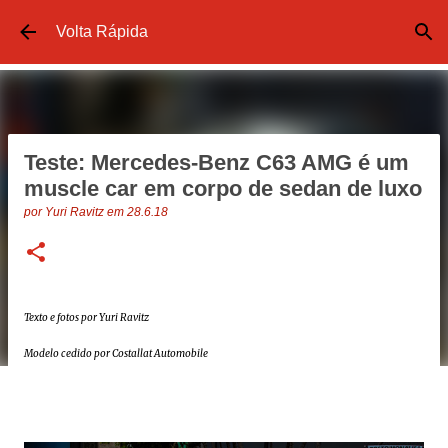
Pular para o conteúdo principal
Volta Rápida
Teste: Mercedes-Benz C63 AMG é um
muscle car em corpo de sedan de luxo
por
Yuri Ravitz
em
28.6.18
Texto e fotos por Yuri Ravitz
Modelo cedido por Costallat Automobile