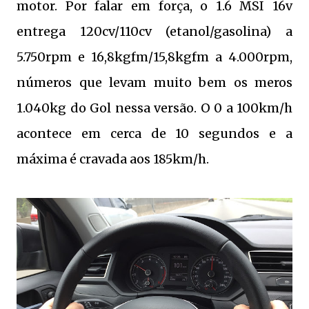
motor. Por falar em força, o 1.6 MSI 16v
entrega 120cv/110cv (etanol/gasolina) a
5.750rpm e 16,8kgfm/15,8kgfm a 4.000rpm,
números que levam muito bem os meros
1.040kg do Gol nessa versão. O 0 a 100km/h
acontece em cerca de 10 segundos e a
máxima é cravada aos 185km/h.