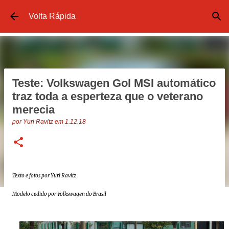
Pular para o conteúdo principal
Volta Rápida
Teste: Volkswagen Gol MSI automático
traz toda a esperteza que o veterano
merecia
por
Yuri Ravitz
em
1.12.18
Texto e fotos por Yuri Ravitz
Modelo cedido por Volkswagen do Brasil