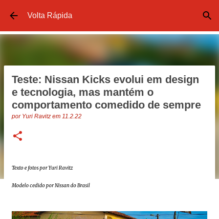
Pular para o conteúdo principal
Volta Rápida
Teste: Nissan Kicks evolui em design
e tecnologia, mas mantém o
comportamento comedido de sempre
por
Yuri Ravitz
em
11.2.22
Texto e fotos por Yuri Ravitz
Modelo cedido por Nissan do Brasil