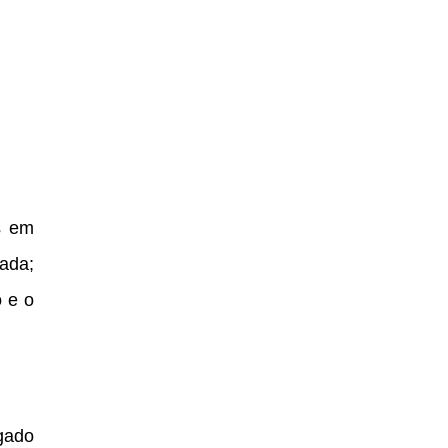
ês em
ada;
o e o
gado