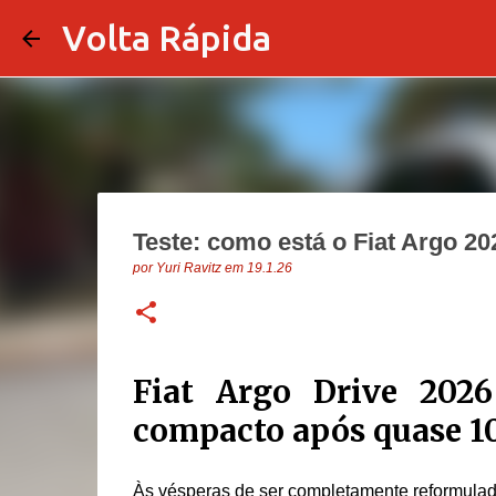
Volta Rápida
Teste: como está o Fiat Argo 2
por
Yuri Ravitz
em
19.1.26
Fiat Argo Drive 202
compacto após quase 1
Às vésperas de ser completamente reformulad