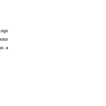
Logo
otor
as a