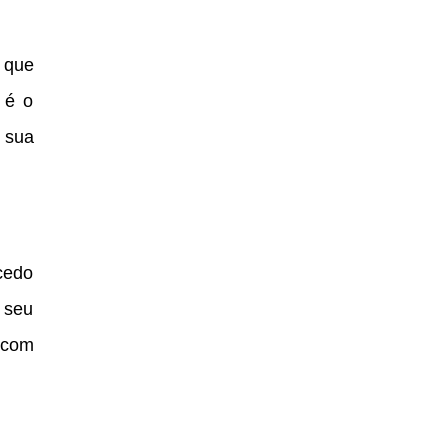
 que
 é o
 sua
cedo
 seu
 com