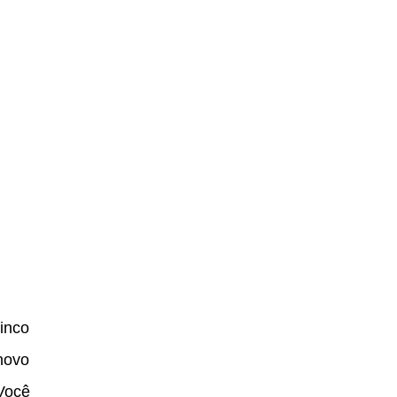
inco
novo
 Você