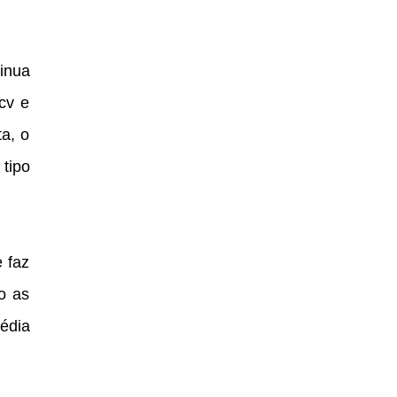
inua
cv e
a, o
tipo
e faz
o as
édia