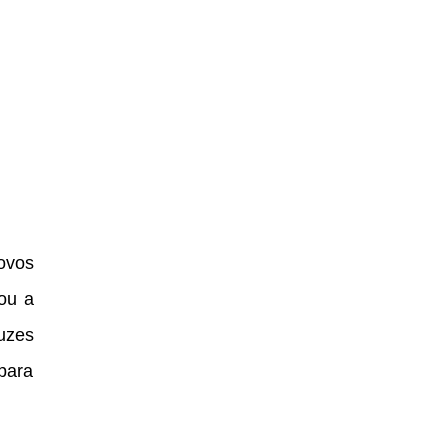
ovos
ou a
luzes
para