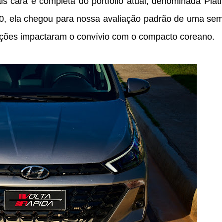
s cara e completa do portfólio atual, denominada Plat
0, ela chegou para nossa avaliação padrão de uma se
zações impactaram o convívio com o compacto coreano.