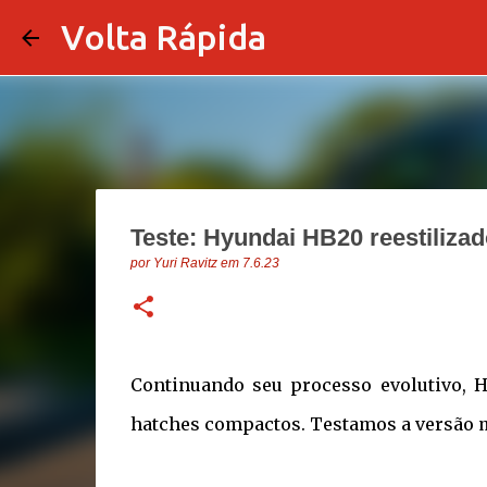
Volta Rápida
Teste: Hyundai HB20 reestiliza
por
Yuri Ravitz
em
7.6.23
Continuando seu processo evolutivo, 
hatches compactos. Testamos a versão 