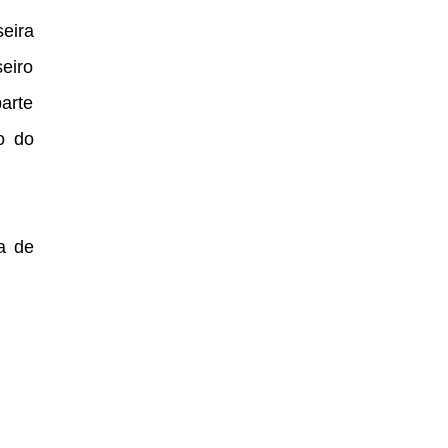
eira
eiro
parte
o do
a de