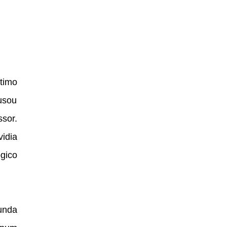
timo
usou
sor.
idia
gico
unda