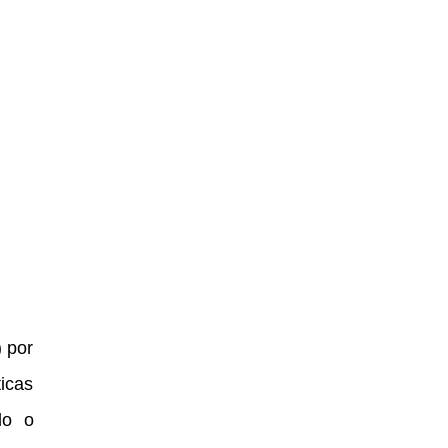
 por
icas
do o