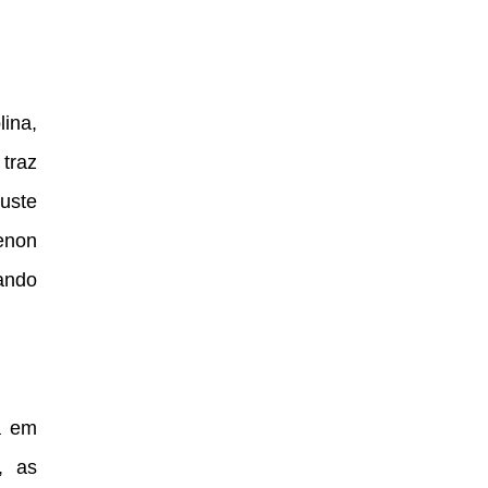
ina,
traz
uste
xenon
iando
a em
, as