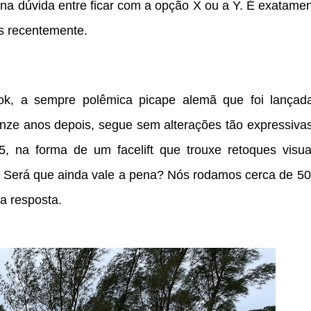
na dúvida entre ficar com a opção X ou a Y. É exatame
s recentemente.
k, a sempre polêmica picape alemã que foi lançad
inze anos depois, segue sem alterações tão expressivas
5, na forma de um facelift que trouxe retoques visua
. Será que ainda vale a pena? Nós rodamos cerca de 5
a resposta.