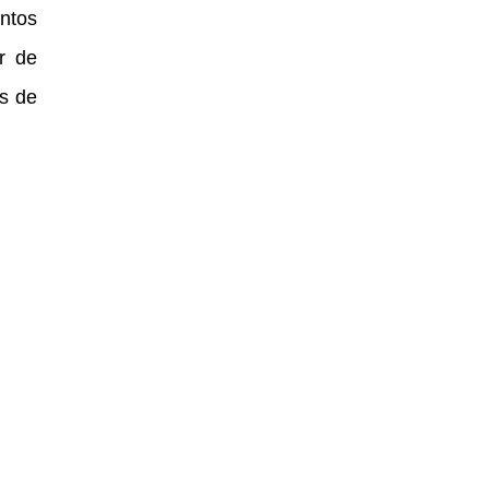
ntos
r de
es de