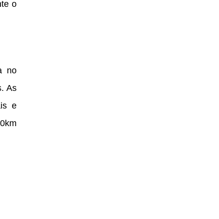
nte o
a no
. As
is e
00km