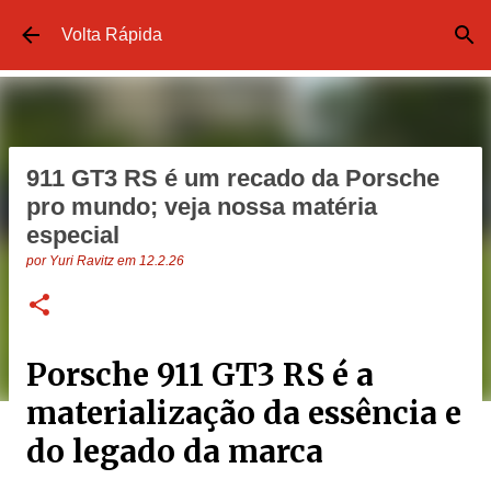
Pular para o conteúdo principal
Volta Rápida
911 GT3 RS é um recado da Porsche
pro mundo; veja nossa matéria
especial
por
Yuri Ravitz
em
12.2.26
Porsche 911 GT3 RS é a
materialização da essência e
do legado da marca