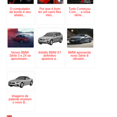
O computador
Por que é bom
Tudo Começou
de bordo é seu
ter um carro flex
Com... - a nova
aliado,...
mes...
série ...
Novos BMW
Inédito BMW X7
BMW apresenta
Série 3 e Z4 se
definitivo
novo Série 8
aproximam...
aparece a...
oficialm...
Imagens de
patente revelam
o novo B...