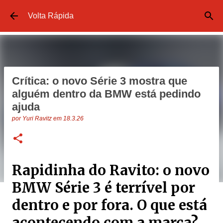
Pular para o conteúdo principal
Volta Rápida
Crítica: o novo Série 3 mostra que
alguém dentro da BMW está pedindo
ajuda
por
Yuri Ravitz
em
18.3.26
Rapidinha do Ravito: o novo
BMW Série 3 é terrível por
dentro e por fora. O que está
acontecendo com a marca?