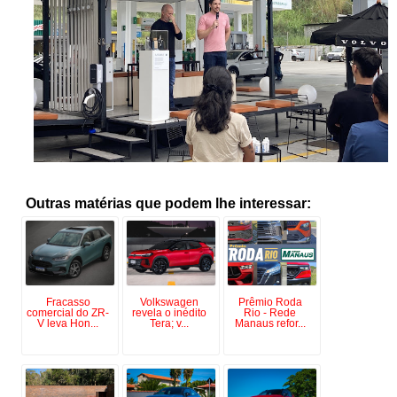
Outras matérias que podem lhe interessar:
Fracasso
Volkswagen
Prêmio Roda
comercial do ZR-
revela o inédito
Rio - Rede
V leva Hon...
Tera; v...
Manaus refor...