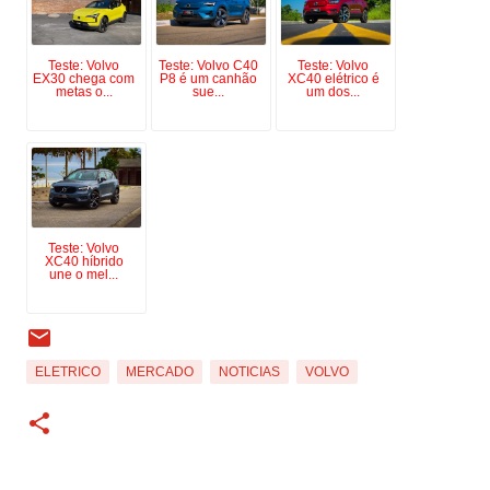
Teste: Volvo
Teste: Volvo C40
Teste: Volvo
EX30 chega com
P8 é um canhão
XC40 elétrico é
metas o...
sue...
um dos...
Teste: Volvo
XC40 híbrido
une o mel...
ELETRICO
MERCADO
NOTICIAS
VOLVO