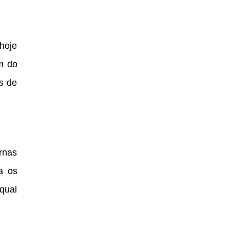
 hoje
m do
s de
ernas
a os
qual