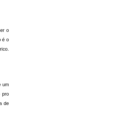
er o
o é o
rico.
e um
 pro
a de