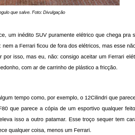
gulo que salve. Foto: Divulgação
uce, um inédito SUV puramente elétrico que chega pra s
é: nem a Ferrari ficou de fora dos elétricos, mas esse nã
 por isso, mas eu, não: consigo aceitar um Ferrari elét
onho, com ar de carrinho de plástico a fricção.
 algum tempo como, por exemplo, o 12Cilindri que parec
80 que parece a cópia de um esportivo qualquer feito
leva isso a outro patamar. Esse troço sequer tem car
arece qualquer coisa, menos um Ferrari.