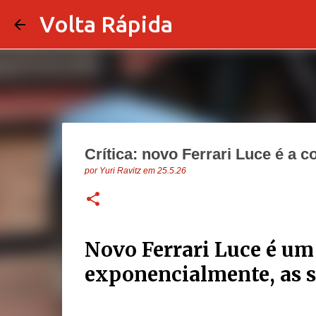
Volta Rápida
Crítica: novo Ferrari Luce é a 
por
Yuri Ravitz
em
25.5.26
Novo Ferrari Luce é um
exponencialmente, as s