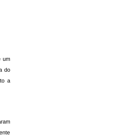
e um
a do
to a
aram
ente