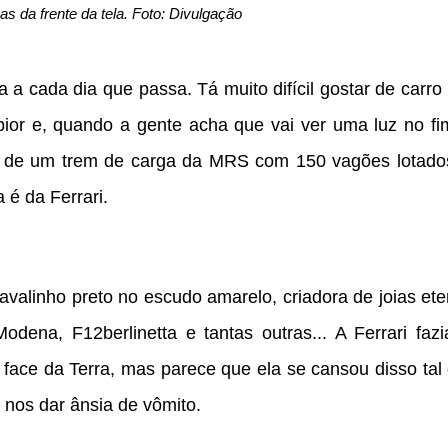
ças da frente da tela. Foto: Divulgação
a a cada dia que passa. Tá muito difícil gostar de carro
ior e, quando a gente acha que vai ver uma luz no fi
rol de um trem de carga da MRS com 150 vagões lotado
 é da Ferrari.
cavalinho preto no escudo amarelo, criadora de joias et
dena, F12berlinetta e tantas outras... A Ferrari fazi
face da Terra, mas parece que ela se cansou disso tal 
a nos dar ânsia de vômito.