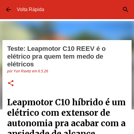
Pular para o conteúdo principal
Volta Rápida
Teste: Leapmotor C10 REEV é o
elétrico pra quem tem medo de
elétricos
por
Yuri Ravitz
em
6.5.26
Leapmotor C10 híbrido é um
elétrico com extensor de
autonomia pra acabar com a
ansiedade de alcance