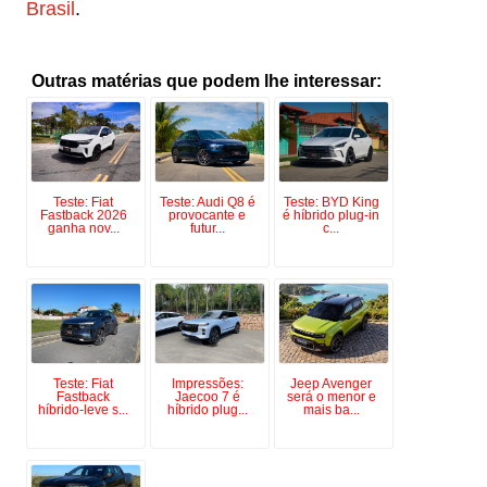
Brasil
.
Outras matérias que podem lhe interessar:
Teste: Fiat
Teste: Audi Q8 é
Teste: BYD King
Fastback 2026
provocante e
é híbrido plug-in
ganha nov...
futur...
c...
Teste: Fiat
Impressões:
Jeep Avenger
Fastback
Jaecoo 7 é
será o menor e
híbrido-leve s...
híbrido plug...
mais ba...